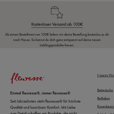
Kostenloser Versand ab 100€
Ab einem Bestellwert von 100€ liefern wir deine Bestellung kostenlos zu dir
nach Hause. So kannst du dich ganz entspannt auf deine neuen
Lieblingsprodukte freuen.
Unsere Pr
Bettwäsche
Einmal fleuresse®, immer fleuresse®
Bettlaken
Seit Jahrzehnten steht fleuresse® für höchste
Kissenbezü
Qualität und luxuriösen Komfort. Mit Liebe
zum Detail schaffen wir Produkte, die nicht