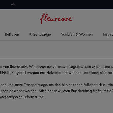
hervorragend
4,8/5
Bettlaken
Kissenbezüge
Schlafen & Wohnen
Inspir
ophie von fleuresse®. Wir setzen auf verantwortungsbewusste Materialaus
 TENCEL™ Lyocell werden aus Holzfasern gewonnen und bieten eine ress
gen und kurze Transportwege, um den ökologischen Fußabdruck zu minimi
sourcen geschont werden. Mit einer bewussten Entscheidung für fleuresse
achhaltigeren Lebensstil bei.