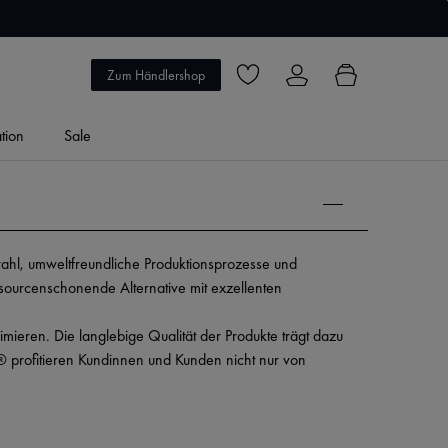
5 Jahre Garantie
Zum Händlershop
Du hast 0 Produkte auf dem Merkzett
ation
Sale
wahl, umweltfreundliche Produktionsprozesse und 
ourcenschonende Alternative mit exzellenten 
eren. Die langlebige Qualität der Produkte trägt dazu 
® profitieren Kundinnen und Kunden nicht nur von 