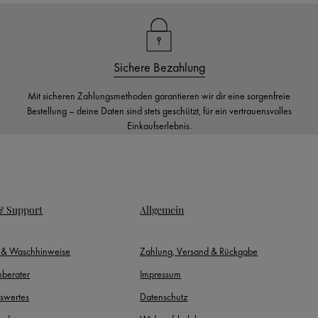
Sichere Bezahlung
Mit sicheren Zahlungsmethoden garantieren wir dir eine sorgenfreie
Bestellung – deine Daten sind stets geschützt, für ein vertrauensvolles
Einkaufserlebnis.
 & Support
Allgemein
- & Waschhinweise
Zahlung, Versand & Rückgabe
berater
Impressum
swertes
Datenschutz