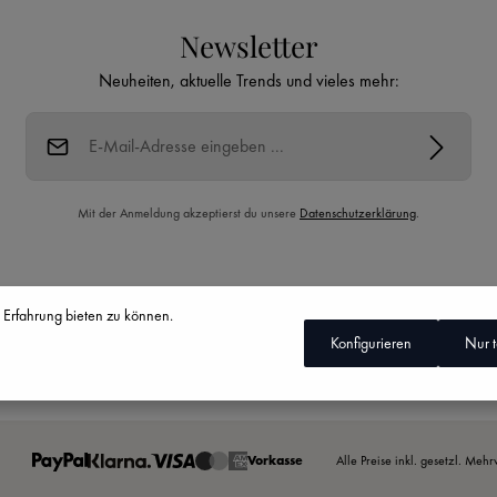
Newsletter
Neuheiten, aktuelle Trends und vieles mehr:
E-Mail-Adresse*
Mit der Anmeldung akzeptierst du unsere
Datenschutzerklärung
.
Diese Seite ist durch reCAPTCHA geschützt und es gelten die
Datenschutzrichtlinie
und
Nutzungsbedingungen
.
 Erfahrung bieten zu können.
Konfigurieren
Nur 
Vertrag widerrufen
Vorkasse
Alle Preise inkl. gesetzl. Meh