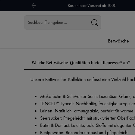
Kostenloser Versand ab 100€
 Hauptinhalt springen
Zur Suche springen
Zur Hauptnavigation springen
Bettwäsche
Welche Bettwäsche-Qualitäten bietet fleuresse® an?
Unsere Bettwäsche-Kollektion umfasst eine Vielzahl hoc
Mako Satin & Schweizer Satin: Luxuriöser Glanz, 
TENCEL™ Lyocell: Nachhaltig, feuchtigkeitsregulie
Leinen: Natürlich, atmungsaktiv, perfekt für warm
Seersucker: Pflegeleicht, mit strukturierter Oberflä
Batist & Damast: Leichte, edle Stoffe mit eleganter 
Buntgewebe: Besonders robust und pflegeleicht