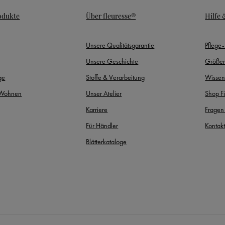
odukte
Über fleuresse®
Hilfe
Unsere Qualitätsgarantie
Pflege
Unsere Geschichte
Größen
ge
Stoffe & Verarbeitung
Wissen
 Wohnen
Unser Atelier
Shop F
Karriere
Fragen
Für Händler
Kontak
Blätterkataloge