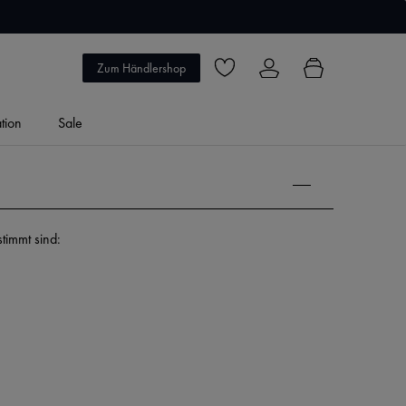
5 Jahre Garantie
Zum Händlershop
Du hast 0 Produkte auf dem Merkzett
ation
Sale
timmt sind: