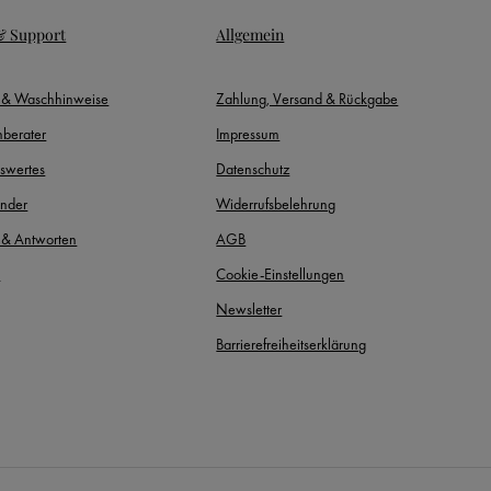
 & Support
Allgemein
- & Waschhinweise
Zahlung, Versand & Rückgabe
berater
Impressum
swertes
Datenschutz
inder
Widerrufsbelehrung
 & Antworten
AGB
t
Cookie-Einstellungen
Newsletter
Barrierefreiheitserklärung