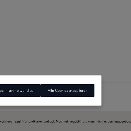
technisch notwendige
Alle Cookies akzeptieren
rwertsteuer zzgl.
Versandkosten
und ggf. Nachnahmegebühren, wenn nicht anders angegeben.