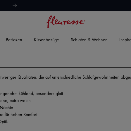
hervorragend
4,8/5
Bettlaken
Kissenbezüge
Schlafen & Wohnen
Inspir
hwertiger Qualitäten, die auf unterschiedliche Schlafgewohnheiten abges
angenehm kühlend, besonders glatt
rend, extra weich
e Nächte
che für hohen Komfort
Optik